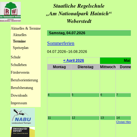
Staatliche Regelschule
„Am Nationalpark Hainich“
Weberstedt
Navigation
Aktuelles & Termine
überspringen
Samstag,
04.07.2026
Aktuelles
Termine
Sommerferien
Speiseplan
04.07.2026–16.08.2026
Schule
< April 2026
Mai 20
Schulleben
Montag
Dienstag
Mittwoch
Donnerst
Förderverein
Berufsorientierung
Berufsberatung
4
5
6
7
Downloads
Impressum
11
12
13
14
Christi Himmelf