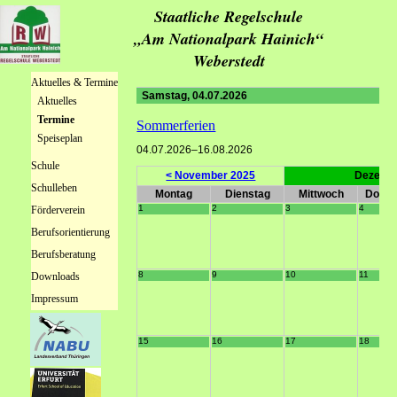
Staatliche Regelschule
„Am Nationalpark Hainich“
Weberstedt
Navigation
Aktuelles & Termine
überspringen
Samstag,
04.07.2026
Aktuelles
Termine
Sommerferien
Speiseplan
04.07.2026–16.08.2026
Schule
< November 2025
Dezemb
Schulleben
Montag
Dienstag
Mittwoch
Donne
1
2
3
4
Förderverein
Berufsorientierung
Berufsberatung
8
9
10
11
Downloads
Impressum
15
16
17
18