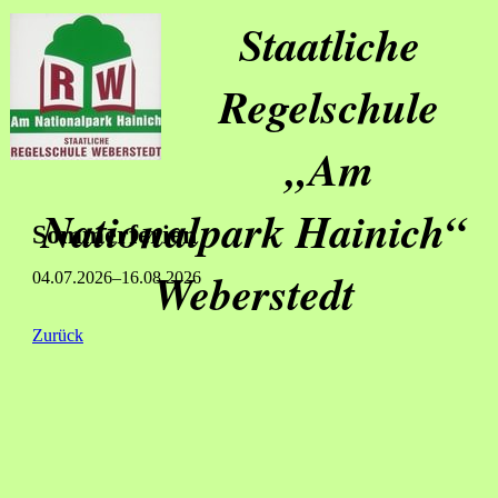
Staatliche
Regelschule
„Am
Nationalpark Hainich“
Sommerferien
Weberstedt
04.07.2026–16.08.2026
Zurück